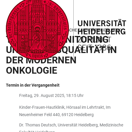
ZUM
HAUPTNAVIGATION
WEBSEITENSUCHE
LINKS
HAUPTINHALT
ÖFFNEN
ÖFFNEN
ZUR
BARRIEREFREIHEIT
ANTRITTSVORLESUNG MEDIZINISCHE FAKULTÄT HEIDELBERG
THERAPIEMONITORING
UND LEBENSQUALITÄT IN
DER MODERNEN
ONKOLOGIE
Termin in der Vergangenheit
Freitag, 29. August 2025, 18:15 Uhr
Kinder-Frauen-Hautklinik, Hörsaal im Lehrtrakt, Im
Neuenheimer Feld 440, 69120 Heidelberg
Dr. Thomas Deutsch, Universität Heidelberg, Medizinische