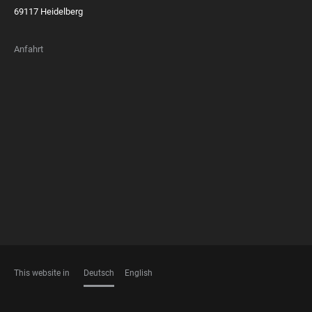
69117 Heidelberg
Anfahrt
FOOTER
MEMBERSHIPS
This website in
Deutsch
English
SPRACHEN