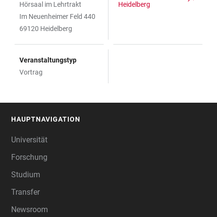
Hörsaal im Lehrtrakt
Heidelberg
Im Neuenheimer Feld 440
69120 Heidelberg
Veranstaltungstyp
Vortrag
HAUPTNAVIGATION
FOOTER
Universität
Forschung
Studium
Transfer
Newsroom