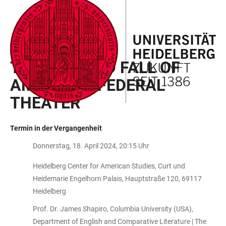
ZUM
HAUPTNAVIGATION
WEBSEITENSUCHE
LINKS
HAUPTINHALT
ÖFFNEN
ÖFFNEN
ZUR
BARRIEREFREIHEIT
BADEN-WÜRTTEMBERG SEMINAR
THE RISE AND FALL OF
AMERICA’S FEDERAL
THEATER
Termin in der Vergangenheit
Donnerstag, 18. April 2024, 20:15 Uhr
Heidelberg Center for American Studies, Curt und
Heidemarie Engelhorn Palais, Hauptstraße 120, 69117
Heidelberg
Prof. Dr. James Shapiro, Columbia University (USA),
Department of English and Comparative Literature | The