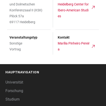
und Dolmetschen
Heidelberg Center for
Konferenzsaal II (KSII)
Ibero-American Studi
Plöck 57a
es
69117 Heidelberg
Veranstaltungstyp
Kontakt
Sonstige
Marília Pinheiro Pereir
Vortrag
a
HAUPTNAVIGATION
FOOTER
Universität
Forschung
Studium