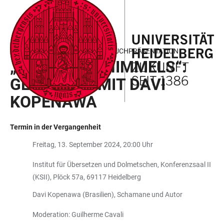
ZUM
HAUPTNAVIGATION
WEBSEITENSUCHE
LINKS
HAUPTINHALT
ÖFFNEN
ÖFFNEN
ZUR
BARRIEREFREIHEIT
ÖFFENTLICHER VORTRAG UND BUCHPRÄSENTATION
„STURZ DES HIMMELS“:
GESPRÄCH MIT DAVI
KOPENAWA
Termin in der Vergangenheit
Freitag, 13. September 2024, 20:00 Uhr
Institut für Übersetzen und Dolmetschen, Konferenzsaal II
(KSII), Plöck 57a, 69117 Heidelberg
Davi Kopenawa (Brasilien), Schamane und Autor
Moderation: Guilherme Cavali