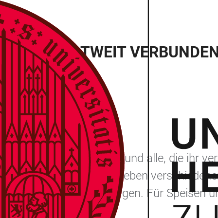
ARTY: WELTWEIT VERBUNDE
idelberg ihre Mitglieder und alle, die ihr ver
hof des Marstalls ein. Neben verschiedene
eine volle Tanzfläche sorgen. Für Speisen 