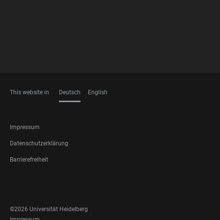
MEMBERSHIPS
This website in
Deutsch
English
SPRACHEN
FOOTER
Impressum
LEGAL
Datenschutzerklärung
Barrierefreiheit
FOOTER
SOCIAL
MEDIA
©2026 Universität Heidelberg
Impressum