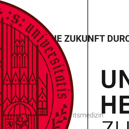
CHUNG FÜR DIE ZUKUNFT DURC
tät Heidelberg
dozentin für das Fach Rechtsmedizin