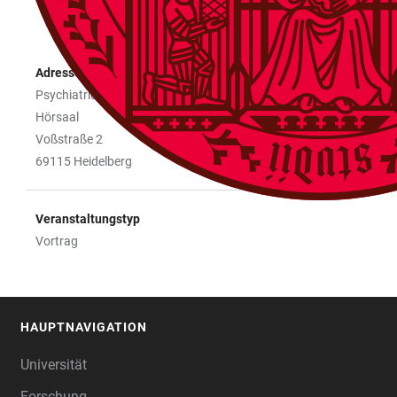
Adresse
Psychiatrie
Hörsaal
Voßstraße 2
69115 Heidelberg
Veranstaltungstyp
Vortrag
HAUPTNAVIGATION
FOOTER
Universität
Forschung