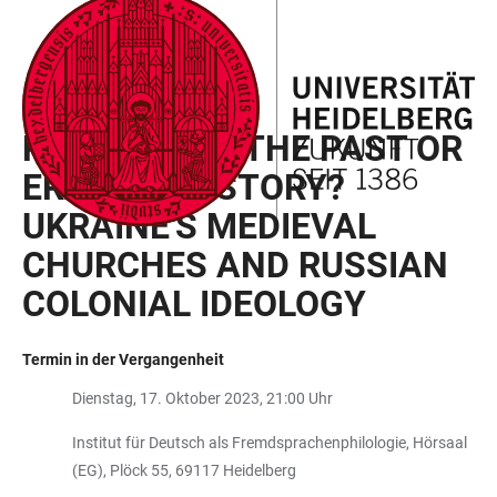
ZUM
HAUPTNAVIGATION
WEBSEITENSUCHE
LINKS
HAUPTINHALT
ÖFFNEN
ÖFFNEN
ZUR
BARRIEREFREIHEIT
HEIDELBERG ALUMNI UKRAINE
PRESERVING THE PAST OR
ERASING HISTORY?
UKRAINE'S MEDIEVAL
CHURCHES AND RUSSIAN
COLONIAL IDEOLOGY
Termin in der Vergangenheit
Dienstag, 17. Oktober 2023, 21:00 Uhr
Institut für Deutsch als Fremdsprachenphilologie, Hörsaal
(EG), Plöck 55, 69117 Heidelberg