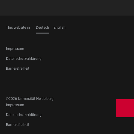
This website in
Deutsch
English
SPRACHEN
FOOTER
Impressum
LEGAL
Datenschutzerklärung
Barrierefreiheit
FOOTER
SOCIAL
MEDIA
©2026 Universität Heidelberg
FOOTER
Impressum
LEGAL
Datenschutzerklärung
Barrierefreiheit