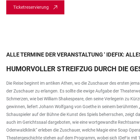
Ticketreservierung
ALLE TERMINE DER VERANSTALTUNG
'
IDEFIX: ALL
HUMORVOLLER STREIFZUG DURCH DIE GE
Die Reise beginnt im antiken Athen, wo die Zuschauer des ersten jema
der Zuschauer zu erlangen. Es sollte die ewige Aufgabe der Theaterwe
Schmerzen, wie bei William Shakespeare, den seine Verlegerin zu Kürzu
gewinnen, liefert Johann Wolfgang von Goethe in seinem berühmten „Vo
Schauspieler auf der Bühne die Kunst des Spiels beherrschen, zeigt d
auch im Gerichtssaal dargeboten, wie eine wortgewandte Rechtsanwält
Odenwaldklinik“ erleben die Zuschauer, welche Magie eine Soap Opera
Theatergeschichte stehen auf dem Programm, wobei sich IDeFix mit 13