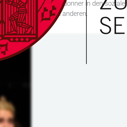
n zum digitalen Theaterdonner in den sozia
imon, Keith Hall und anderen.