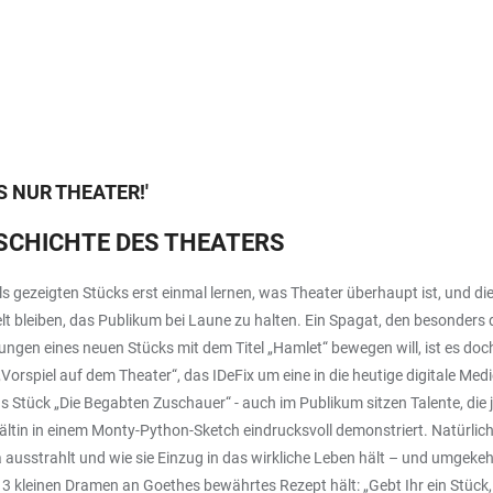
ES NUR THEATER!
'
SCHICHTE DES THEATERS
ls gezeigten Stücks erst einmal lernen, was Theater überhaupt ist, und d
lt bleiben, das Publikum bei Laune zu halten. Ein Spagat, den besonders 
ngen eines neuen Stücks mit dem Titel „Hamlet“ bewegen will, ist es doch v
rspiel auf dem Theater“, das IDeFix um eine in die heutige digitale Med
as Stück „Die Begabten Zuschauer“ - auch im Publikum sitzen Talente, die
in in einem Monty-Python-Sketch eindrucksvoll demonstriert. Natürlich fe
 ausstrahlt und wie sie Einzug in das wirkliche Leben hält – und umgekeh
 kleinen Dramen an Goethes bewährtes Rezept hält: „Gebt Ihr ein Stück, s