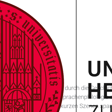
UR THEATER!
rstraße 3, 69117 Heidelberg
lungsreichen Streifzug durch die Geschicht
 für Deutsch als Fremdsprachenphilologie de
ur Theater!“ steht. In 13 kurzen Szenen sp