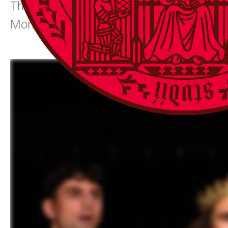
Theaters im antiken Griechenland bis hi
Monty Python, Rowan Atkinson, Violetta S