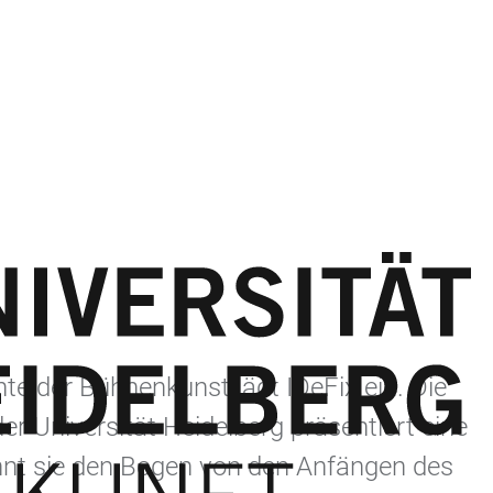
e der Bühnenkunst lädt IDeFix ein. Die
r Universität Heidelberg präsentiert eine
annt sie den Bogen von den Anfängen des