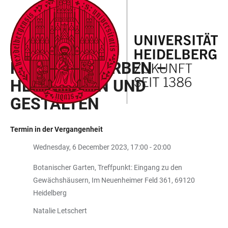
ZUM
HAUPTNAVIGATION
WEBSEITENSUCHE
LINKS
HAUPTINHALT
ÖFFNEN
ÖFFNEN
ZUR
BARRIEREFREIHEIT
WORKSHOP
PFLANZENFARBEN –
HERSTELLEN UND
GESTALTEN
Termin in der Vergangenheit
Wednesday, 6 December 2023, 17:00 - 20:00
Botanischer Garten, Treffpunkt: Eingang zu den
Gewächshäusern, Im Neuenheimer Feld 361, 69120
Heidelberg
Natalie Letschert