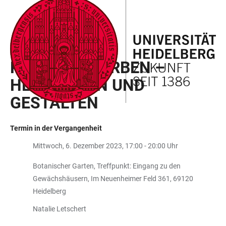
ZUM
HAUPTNAVIGATION
WEBSEITENSUCHE
LINKS
HAUPTINHALT
ÖFFNEN
ÖFFNEN
ZUR
BARRIEREFREIHEIT
WORKSHOP
PFLANZENFARBEN –
HERSTELLEN UND
GESTALTEN
Termin in der Vergangenheit
Mittwoch, 6. Dezember 2023, 17:00 - 20:00 Uhr
Botanischer Garten, Treffpunkt: Eingang zu den
Gewächshäusern, Im Neuenheimer Feld 361, 69120
Heidelberg
Natalie Letschert