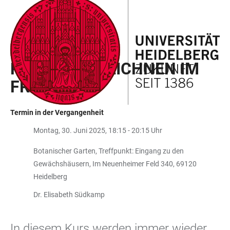
ZUM
HAUPTNAVIGATION
WEBSEITENSUCHE
LINKS
HAUPTINHALT
ÖFFNEN
ÖFFNEN
ZUR
BARRIEREFREIHEIT
GRÜNE SCHULE HEIDELBERG
PFLANZEN ZEICHNEN IM
FREILAND
Termin in der Vergangenheit
Montag, 30. Juni 2025, 18:15 - 20:15 Uhr
Botanischer Garten, Treffpunkt: Eingang zu den
Gewächshäusern, Im Neuenheimer Feld 340, 69120
Heidelberg
Dr. Elisabeth Südkamp
In diesem Kurs werden immer wieder