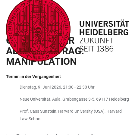
ZUM
HAUPTNAVIGATION
WEBSEITENSUCHE
LINKS
HAUPTINHALT
ÖFFNEN
ÖFFNEN
ZUR
BARRIEREFREIHEIT
PHILOSOPHISCHES SEMINAR
ÖFFENTLICHER
ABENDVORTRAG:
MANIPULATION
Termin in der Vergangenheit
Dienstag, 9. Juni 2026, 21:00 - 22:30 Uhr
Neue Universität, Aula, Grabengasse 3-5, 69117 Heidelberg
Prof. Cass Sunstein, Harvard University (USA), Harvard
Law School