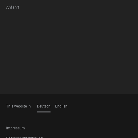
Anfahrt
FOOTER
MEMBERSHIPS
This website in
Deutsch
English
SPRACHEN
FOOTER
Impressum
LEGAL