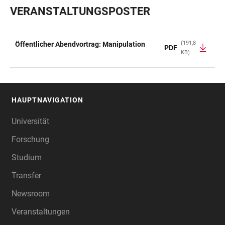
VERANSTALTUNGSPOSTER
(191,8
Öffentlicher Abendvortrag: Manipulation
PDF
KB)
TABELLE
HAUPTNAVIGATION
FOOTER
Universität
Forschung
Studium
Transfer
Newsroom
Veranstaltungen