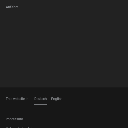
Anfahrt
FOOTER
MEMBERSHIPS
This website in
Deutsch
English
SPRACHEN
FOOTER
Impressum
LEGAL