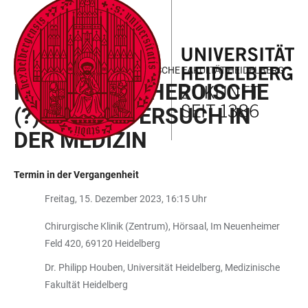
ZUM
HAUPTNAVIGATION
WEBSEITENSUCHE
LINKS
HAUPTINHALT
ÖFFNEN
ÖFFNEN
ZUR
BARRIEREFREIHEIT
ANTRITTSVORLESUNG MEDIZINISCHE FAKULTÄT HEIDELBERG
N=ICH – DER HEROISCHE
(?) SELBSTVERSUCH IN
DER MEDIZIN
Termin in der Vergangenheit
Freitag, 15. Dezember 2023, 16:15 Uhr
Chirurgische Klinik (Zentrum), Hörsaal, Im Neuenheimer
Feld 420, 69120 Heidelberg
Dr. Philipp Houben, Universität Heidelberg, Medizinische
Fakultät Heidelberg