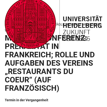
ZUM
HAUPTNAVIGATION
WEBSEITENSUCHE
LINKS
HAUPTINHALT
ÖFFNEN
ÖFFNEN
ZUR
BARRIEREFREIHEIT
MONTAGSKONFERENZ – UNSER TÄGLICHES BROT: WAS ESSEN
WIR MORGEN?
MONTAGSKONFERENZ:
PREKARITÄT IN
FRANKREICH; ROLLE UND
AUFGABEN DES VEREINS
„RESTAURANTS DU
COEUR“ (AUF
FRANZÖSISCH)
Termin in der Vergangenheit