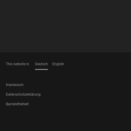
MEMBERSHIPS
This website in
Deutsch
English
SPRACHEN
FOOTER
Impressum
LEGAL
Datenschutzerklärung
Barrierefreiheit
FOOTER
SOCIAL