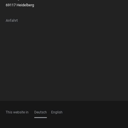
69117 Heidelberg
Anfahrt
FOOTER
MEMBERSHIPS
This website in
Deutsch
English
SPRACHEN