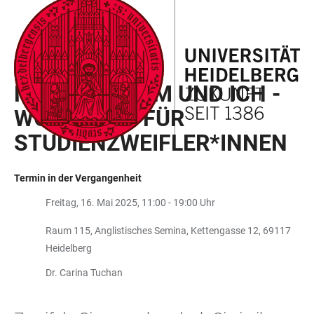
ZUM
HAUPTNAVIGATION
WEBSEITENSUCHE
LINKS
HAUPTINHALT
ÖFFNEN
ÖFFNEN
ZUR
BARRIEREFREIHEIT
STARK IM STUDIUM
MEIN STUDIUM UND ICH -
WORKSHOP FÜR
STUDIENZWEIFLER*INNEN
Termin in der Vergangenheit
Freitag, 16. Mai 2025, 11:00 - 19:00 Uhr
Raum 115, Anglistisches Semina, Kettengasse 12, 69117
Heidelberg
Dr. Carina Tuchan