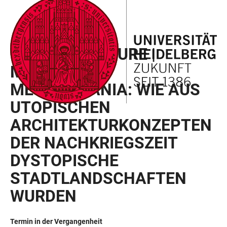
ZUM
HAUPTNAVIGATION
WEBSEITENSUCHE
LINKS
HAUPTINHALT
ÖFFNEN
ÖFFNEN
ZUR
MEGASTRUCTURE |
BARRIEREFREIHEIT
MEGACITY |
MEGALOMANIA: WIE AUS
UTOPISCHEN
ARCHITEKTURKONZEPTEN
DER NACHKRIEGSZEIT
DYSTOPISCHE
STADTLANDSCHAFTEN
WURDEN
Termin in der Vergangenheit