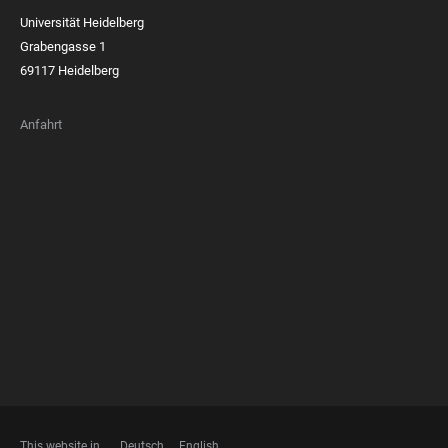
Universität Heidelberg
Grabengasse 1
69117 Heidelberg
Anfahrt
FOOTER
MEMBERSHIPS
This website in
Deutsch
English