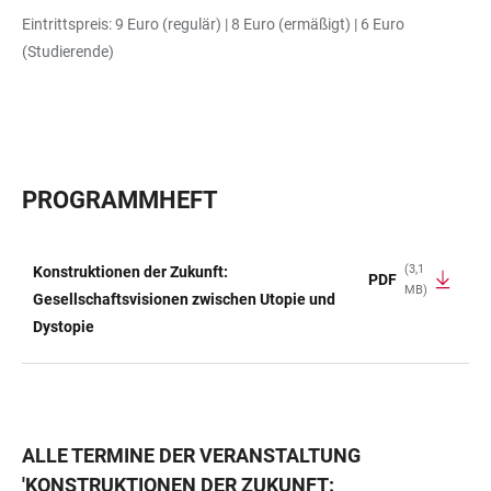
Eintrittspreis: 9 Euro (regulär) | 8 Euro (ermäßigt) | 6 Euro
(Studierende)
PROGRAMMHEFT
(3,1
Konstruktionen der Zukunft:
PDF
MB)
TABELLE
Gesellschaftsvisionen zwischen Utopie und
Dystopie
ALLE TERMINE DER VERANSTALTUNG
'
KONSTRUKTIONEN DER ZUKUNFT: