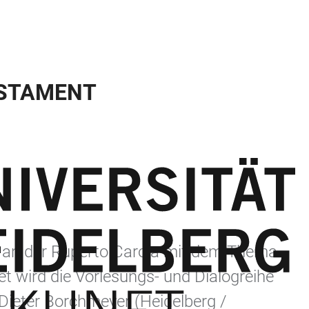
ESTAMENT
e an der Ruperto Carola mit dem Thema
et wird die Vorlesungs- und Dialogreihe
Dieter Borchmeyer (Heidelberg /