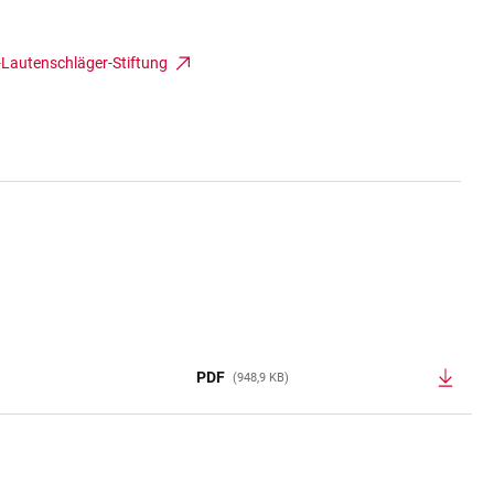
-Lautenschläger-Stiftung
PDF
(948,9 KB)