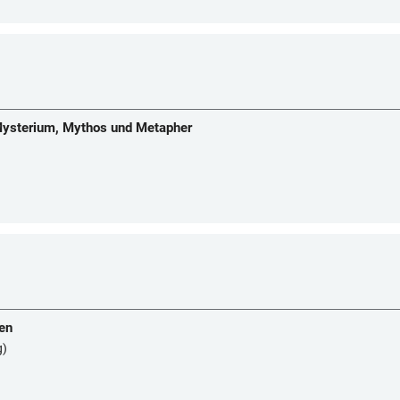
Mysterium, Mythos und Metapher
gen
g)