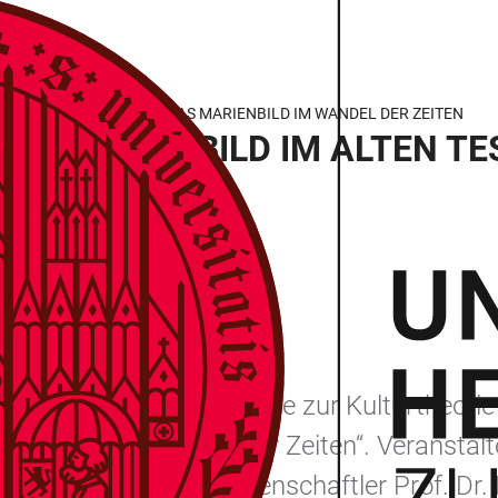
N TAUSEND BILDERN“ – DAS MARIENBILD IM WANDEL DER ZEITEN
LD UND VORBILD IM ALTEN T
berg
ie Heidelberger Vorträge zur Kulturtheori
Marienbild im Wandel der Zeiten“. Veranstalt
en von Literaturwissenschaftler Prof. Dr. 