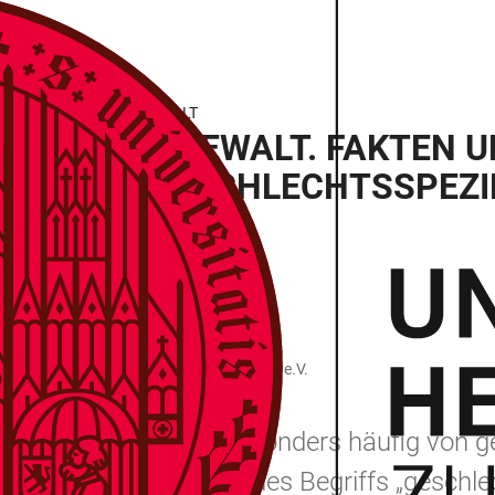
ECHTSSPEZIFISCHE GEWALT
. DIGITAL. GEWALT. FAKTEN 
 GEGEN GESCHLECHTSSPEZIF
uennotrufe (bff) – Frauen gegen Gewalt e.V.
sind nach wie vor besonders häufig von ge
eine grobe Einordnung des Begriffs „geschlec