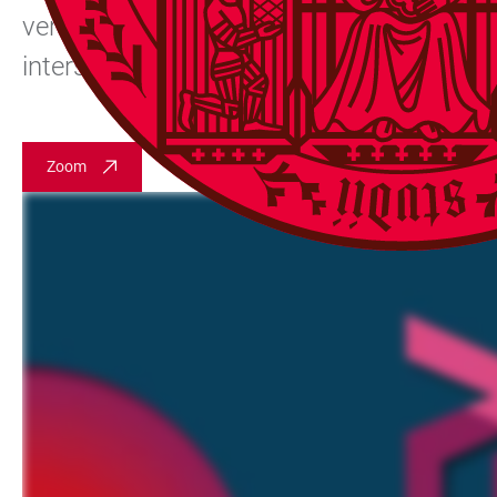
verschiedene Formen von digitaler Gewalt
intersektionaler Perspektiven. Außerdem
Zoom