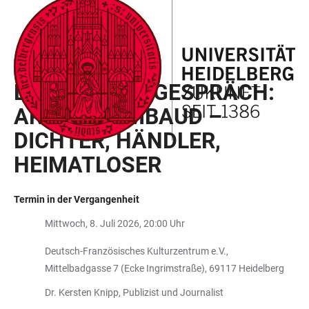
ZUM
HAUPTNAVIGATION
WEBSEITENSUCHE
LINKS
HAUPTINHALT
ÖFFNEN
ÖFFNEN
ZUR
BARRIEREFREIHEIT
SFB 1671 HEIMAT(EN)
LESUNG UND GESPRÄCH:
ARTHUR RIMBAUD –
DICHTER, HÄNDLER,
HEIMATLOSER
Termin in der Vergangenheit
Mittwoch, 8. Juli 2026, 20:00 Uhr
Deutsch-Französisches Kulturzentrum e.V.,
Mittelbadgasse 7 (Ecke Ingrimstraße), 69117 Heidelberg
Dr. Kersten Knipp, Publizist und Journalist