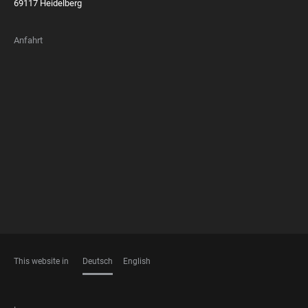
69117 Heidelberg
Anfahrt
FOOTER
MEMBERSHIPS
This website in
Deutsch
English
SPRACHEN