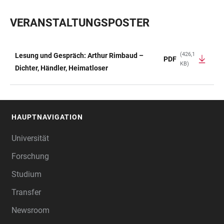
VERANSTALTUNGSPOSTER
(426,1
Lesung und Gespräch: Arthur Rimbaud –
PDF
KB)
TABELLE
Dichter, Händler, Heimatloser
HAUPTNAVIGATION
FOOTER
Universität
Forschung
Studium
Transfer
Newsroom