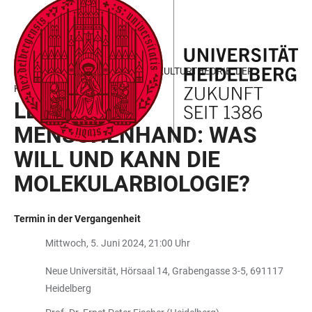
ZUM
HAUPTNAVIGATION
WEBSEITENSUCHE
LINKS
HAUPTINHALT
ÖFFNEN
ÖFFNEN
ZUR
BARRIEREFREIHEIT
HEIDELBERGER VORTRÄGE ZUR KULTURTHEORIE: DER
KÜNSTLICHE MENSCH
LEBEN AUS
MENSCHENHAND: WAS
WILL UND KANN DIE
MOLEKULARBIOLOGIE?
Termin in der Vergangenheit
Mittwoch, 5. Juni 2024, 21:00 Uhr
Neue Universität, Hörsaal 14, Grabengasse 3-5, 691117
Heidelberg