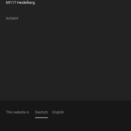
69117 Heidelberg
Anfahrt
FOOTER
MEMBERSHIPS
This website in
Deutsch
English
SPRACHEN