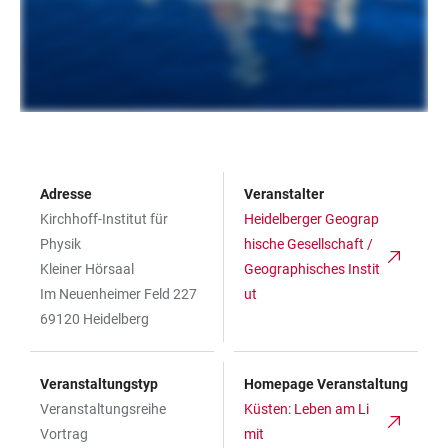
Adresse
Veranstalter
Kirchhoff-Institut für
Heidelberger Geograp
Physik
hische Gesellschaft /
Kleiner Hörsaal
Geographisches Instit
Im Neuenheimer Feld 227
ut
69120 Heidelberg
Veranstaltungstyp
Homepage Veranstaltung
Veranstaltungsreihe
Küsten: Leben am Li
Vortrag
mit