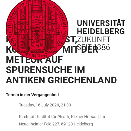
ZUM
HAUPTNAVIGATION
WEBSEITENSUCHE
LINKS
HAUPTINHALT
ÖFFNEN
ÖFFNEN
ZUR
BARRIEREFREIHEIT
KÜSTEN: LEBEN AM LIMIT
KÜSTEN, KARST,
KULTUREN – MIT DER
METEOR AUF
SPURENSUCHE IM
ANTIKEN GRIECHENLAND
Termin in der Vergangenheit
Tuesday, 16 July 2024, 21:00
Kirchhoff-Institut für Physik, Kleiner Hörsaal, Im
Neuenheimer Feld 227, 69120 Heidelberg