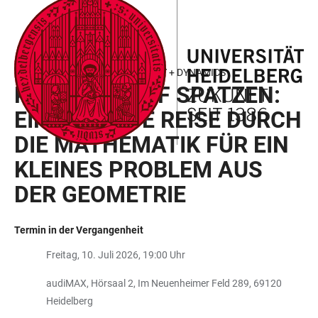
ZUM
HAUPTNAVIGATION
WEBSEITENSUCHE
LINKS
HAUPTINHALT
ÖFFNEN
ÖFFNEN
ZUR
BARRIEREFREIHEIT
FORSCHUNGSSTELLE GEOMETRY + DYNAMICS
KANONEN AUF SPATZEN:
EINE GROSSE REISE DURCH D
IE MATHEMATIK FÜR EIN K
LEINES PROBLEM AUS D
ER GEOMETRIE
Termin in der Vergangenheit
Freitag, 10. Juli 2026, 19:00 Uhr
audiMAX, Hörsaal 2, Im Neuenheimer Feld 289, 69120
Heidelberg