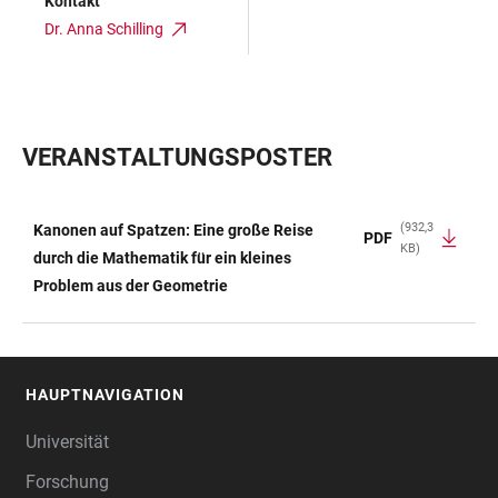
Kontakt
Dr. Anna Schilling
VERANSTALTUNGSPOSTER
(932,3
Kanonen auf Spatzen: Eine große Reise
PDF
KB)
TABELLE
durch die Mathematik für ein kleines
Problem aus der Geometrie
HAUPTNAVIGATION
FOOTER
Universität
Forschung