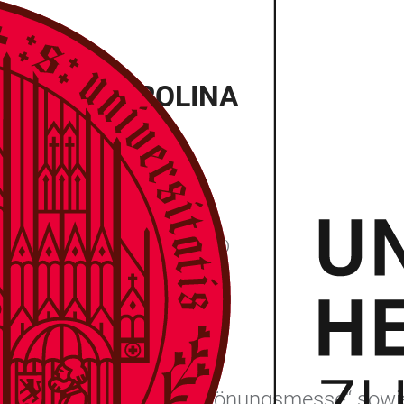
APELLA CAROLINA
iorowski (Tenor), Thomas Herberich (Bass)
führung von Mozarts „Krönungsmesse“ sowi