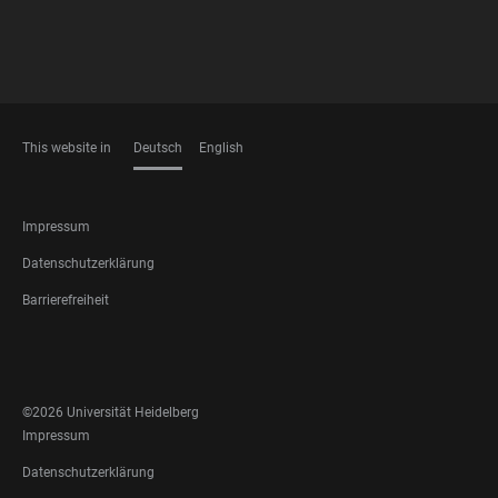
This website in
Deutsch
English
SPRACHEN
FOOTER
Impressum
LEGAL
Datenschutzerklärung
Barrierefreiheit
FOOTER
SOCIAL
MEDIA
©2026 Universität Heidelberg
FOOTER
Impressum
LEGAL
Datenschutzerklärung