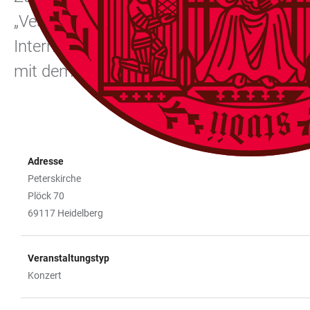
„Vesperae solennes de Confessore“ lädt d
Internationalen Studienzentrums der Univ
mit dem Orchester der Tübinger Camerat
Adresse
Peterskirche
Plöck 70
69117 Heidelberg
Veranstaltungstyp
Konzert