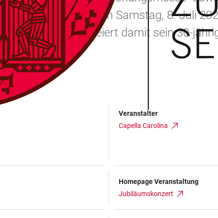
ie Capella Carolina am Samstag, 8. Juli 202
ersität Heidelberg feiert damit sein 30-jä
a Viva.
Veranstalter
Capella Carolina
Homepage Veranstaltung
Jubiläumskonzert