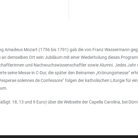
ang Amadeus Mozart (1756 bis 1791) gab die von Franz Wassermann gegrü
ble an demselben Ort sein Jubiläum mit einer Wiederholung dieses Progra
aftlerinnen und Nachwuchswissenschaftler sowie Alumni. Jedes Jahr wi
e seine Messe in C-Dur, die später den Beinamen „Krönungsmesse“ erhiel
esperae solennes de Confessore“ folgen der katholischen Liturgie für e
ium.
äßigt: 18, 13 und 9 Euro) über die Webseite der Capella Carolina, bei Dü