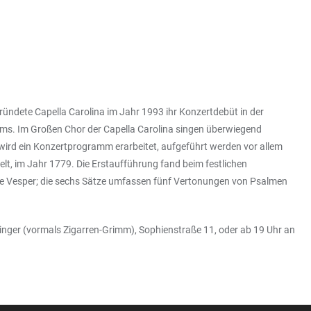
ndete Capella Carolina im Jahr 1993 ihr Konzertdebüt in der
mms. Im Großen Chor der Capella Carolina singen überwiegend
rd ein Konzertprogramm erarbeitet, aufgeführt werden vor allem
t, im Jahr 1779. Die Erstaufführung fand beim festlichen
ine Vesper; die sechs Sätze umfassen fünf Vertonungen von Psalmen
rninger (vormals Zigarren-Grimm), Sophienstraße 11, oder ab 19 Uhr an