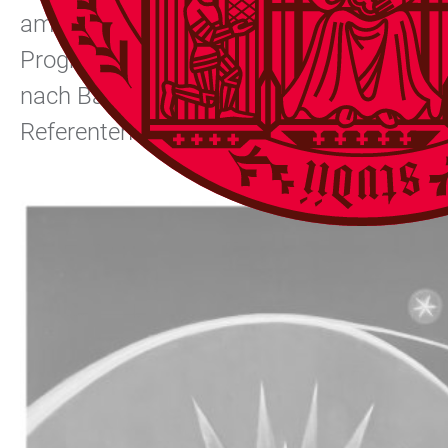
amerikanische Wissenschaftler, Journal
Programm wurde im Frühjahr 2007 in Zus
nach Baden-Württemberg zu bringen. Sei