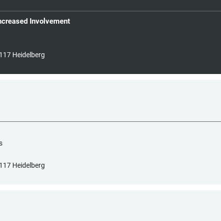
 Increased Involvement
117 Heidelberg
s
117 Heidelberg