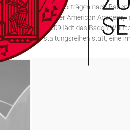
isten und Künstler zu Vorträgen nach Bade
ammenarbeit mit der American Academy in B
t dem Sommer 2009 lädt das Baden-Württem