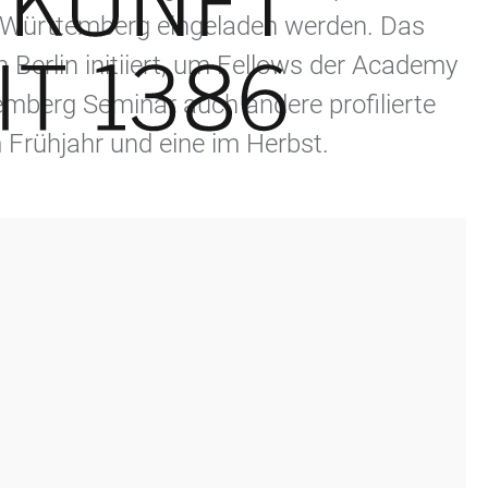
n-Württemberg eingeladen werden. Das
erlin initiiert, um Fellows der Academy
berg Seminar auch andere profilierte