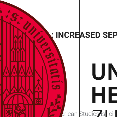
S AND ISRAEL: INCREASED SE
, 69117 Heidelberg
berg Center for American Studies ist eine V