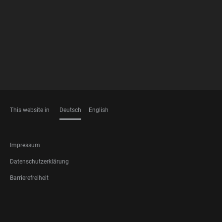
FOOTER
MEMBERSHIPS
This website in
Deutsch
English
SPRACHEN
FOOTER
Impressum
LEGAL
Datenschutzerklärung
Barrierefreiheit
FOOTER
SOCIAL