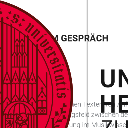
MER GARDI IM GESPRÄCH
e 7, 69117 Heidelberg
Tomer Gardi hat sich in seinen Texten von A
 Gegenwart, dem „Spannungsfeld zwischen 
en einer Abendveranstaltung im Musikwissen