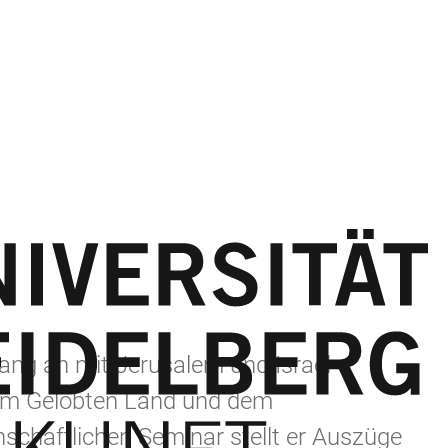
nfang an mit Jerusalem und Israel
dem Gelobten Land und dem
schaftlichen Seminar stellt er Auszüge