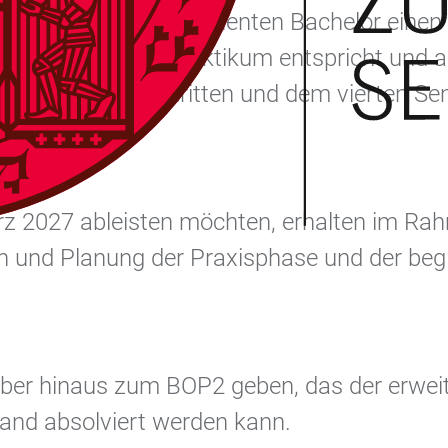
BOP)
stellen im Polyvalenten Bachelor einen
dem Orientierungspraktikum entspricht und
m zwischen dem dritten und dem vierten Se
tfinden.
z 2027 ableisten möchten, erhalten im Rahm
on und Planung der Praxisphase und der be
ber hinaus zum BOP2 geben, das der erweite
land absolviert werden kann.