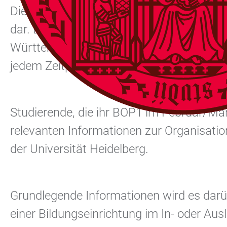
Die
Berufsorientierenden Praxisphasen (
dar. Es wird empfohlen, das BOP1, das 
Württemberg absolviert wird, im Zeitrau
jedem Zeitpunkt im Bachelorstudium stat
Studierende, die ihr BOP1 im Februar/Mär
relevanten Informationen zur Organisati
der Universität Heidelberg.
Grundlegende Informationen wird es darü
einer Bildungseinrichtung im In- oder Aus