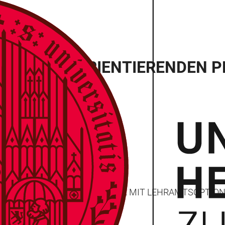
N BERUFSORIENTIERENDEN P
G IM POLYVALENTEN BACHELOR MIT LEHRAMTSOPTIO