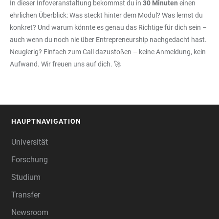
In dieser Infoveranstaltung bekommst du in
30 Minuten
einen
ehrlichen Überblick: Was steckt hinter dem Modul? Was lernst du
konkret? Und warum könnte es genau das Richtige für dich sein –
auch wenn du noch nie über Entrepreneurship nachgedacht hast.
Neugierig? Einfach zum Call dazustoßen – keine Anmeldung, kein
Aufwand. Wir freuen uns auf dich. 🚀
HAUPTNAVIGATION
FOOTER
Universität
Forschung
Studium
Transfer
Newsroom