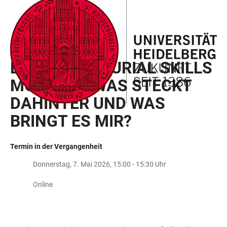
ZUM
HAUPTNAVIGATION
WEBSEITENSUCHE
LINKS
HAUPTINHALT
ÖFFNEN
ÖFFNEN
ZUR
BARRIEREFREIHEIT
INFOSESSION
ENTREPRENEURIAL SKILLS
MODULE – WAS STECKT
DAHINTER UND WAS
BRINGT ES MIR?
Termin in der Vergangenheit
Donnerstag, 7. Mai 2026, 15:00 - 15:30 Uhr
Online