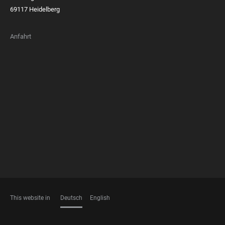
69117 Heidelberg
Anfahrt
FOOTER
MEMBERSHIPS
This website in
Deutsch
English
SPRACHEN