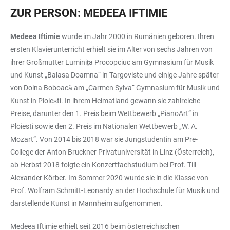
ZUR PERSON: MEDEEA IFTIMIE
Medeea Iftimie
wurde im Jahr 2000 in Rumänien geboren. Ihren
ersten Klavierunterricht erhielt sie im Alter von sechs Jahren von
ihrer Großmutter Luminița Procopciuc am Gymnasium für Musik
und Kunst „Balasa Doamna“ in Targoviste und einige Jahre später
von Doina Boboacă am „Carmen Sylva“ Gymnasium für Musik und
Kunst in Ploiești. In ihrem Heimatland gewann sie zahlreiche
Preise, darunter den 1. Preis beim Wettbewerb „PianoArt“ in
Ploiesti sowie den 2. Preis im Nationalen Wettbewerb „W. A.
Mozart“. Von 2014 bis 2018 war sie Jungstudentin am Pre-
College der Anton Bruckner Privatuniversität in Linz (Österreich),
ab Herbst 2018 folgte ein Konzertfachstudium bei Prof. Till
Alexander Körber. Im Sommer 2020 wurde sie in die Klasse von
Prof. Wolfram Schmitt-Leonardy an der Hochschule für Musik und
darstellende Kunst in Mannheim aufgenommen.
Medeea Iftimie erhielt seit 2016 beim österreichischen