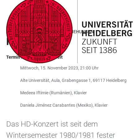
ZUM
HAUPTNAVIGATION
WEBSEITENSUCHE
LINKS
HAUPTINHALT
ÖFFNEN
ÖFFNEN
ZUR
BARRIEREFREIHEIT
DEZERNAT INTERNATIONALE BEZIEHUNGEN
HD-KONZERT
Termin in der Vergangenheit
Mittwoch, 15. November 2023, 21:00 Uhr
Alte Universität, Aula, Grabengasse 1, 69117 Heidelberg
Medeea Iftimie (Rumänien), Klavier
Daniela Jiménez Carabantes (Mexiko), Klavier
Das HD-Konzert ist seit dem
Wintersemester 1980/1981 fester