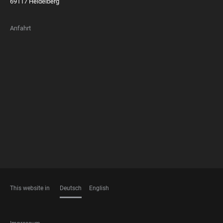
69117 Heidelberg
Anfahrt
FOOTER
MEMBERSHIPS
This website in
Deutsch
English
SPRACHEN