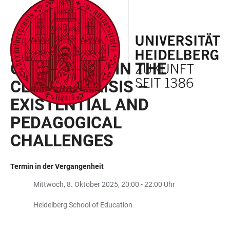
ZUM
HAUPTNAVIGATION
WEBSEITENSUCHE
LINKS
HAUPTINHALT
ÖFFNEN
ÖFFNEN
ZUR
BARRIEREFREIHEIT
VERANSTALTUNGEN DER HSE
GROWING UP IN THE
CLIMATE CRISIS –
EXISTENTIAL AND
PEDAGOGICAL
CHALLENGES
Termin in der Vergangenheit
Mittwoch, 8. Oktober 2025, 20:00 - 22:00 Uhr
Heidelberg School of Education