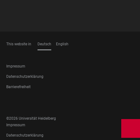
This website in
Deutsch
English
SPRACHEN
FOOTER
Impressum
LEGAL
Datenschutzerklärung
Barrierefreiheit
FOOTER
SOCIAL
MEDIA
©2026 Universität Heidelberg
FOOTER
Impressum
LEGAL
Datenschutzerklärung