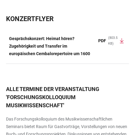
KONZERTFLYER
(803.5
Gesprächskonzert: Heimat hören?
PDF
KB)
TABELLE
Zugehörigkeit und Transfer im
europäischen Cembalorepertoire um 1600
ALLE TERMINE DER VERANSTALTUNG
'
FORSCHUNGSKOLLOQUIUM
MUSIKWISSENSCHAFT
'
Das Forschungskolloquium des Musikwissenschaftlichen
Seminars bietet Raum für Gastvorträge, Vorstellungen von neuen
Buch- und Forschungsprojekten, Diskussionen von entstehenden