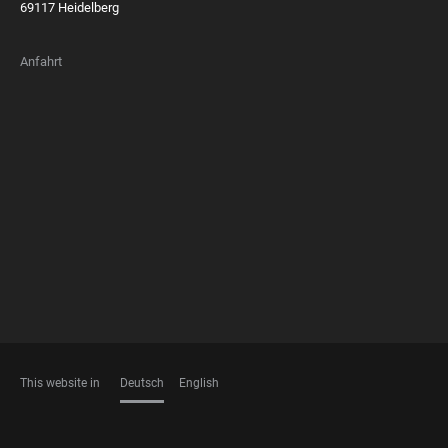
69117 Heidelberg
Anfahrt
FOOTER
MEMBERSHIPS
This website in
Deutsch
English
SPRACHEN