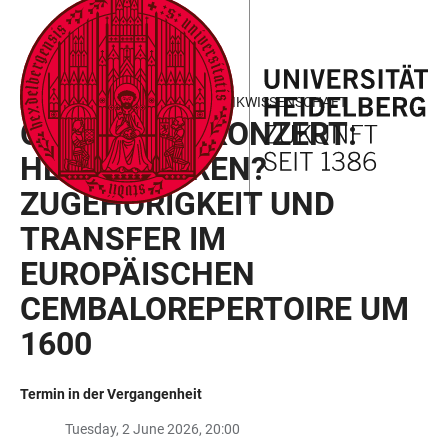
ZUM
HAUPTNAVIGATION
WEBSEITENSUCHE
LINKS
HAUPTINHALT
ÖFFNEN
ÖFFNEN
ZUR
BARRIEREFREIHEIT
FORSCHUNGSKOLLOQUIUM MUSIKWISSENSCHAFT
GESPRÄCHSKONZERT:
HEIMAT HÖREN?
ZUGEHÖRIGKEIT UND
TRANSFER IM
EUROPÄISCHEN
CEMBALOREPERTOIRE UM
1600
Termin in der Vergangenheit
Tuesday, 2 June 2026, 20:00