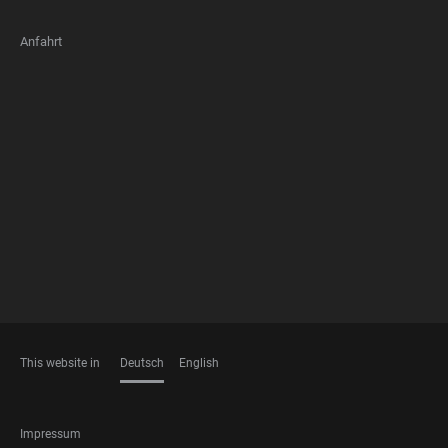
Anfahrt
FOOTER
MEMBERSHIPS
This website in
Deutsch
English
SPRACHEN
FOOTER
Impressum