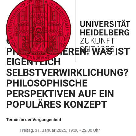
ZUM
HAUPTNAVIGATION
WEBSEITENSUCHE
LINKS
HAUPTINHALT
ÖFFNEN
ÖFFNEN
ZUR
BARRIEREFREIHEIT
INSPIRATION PHILOSOPHIE
GEMEINSAM
PHILOSOPHIEREN: WAS IST
EIGENTLICH
SELBSTVERWIRKLICHUNG?
PHILOSOPHISCHE
PERSPEKTIVEN AUF EIN
POPULÄRES KONZEPT
Termin in der Vergangenheit
Freitag, 31. Januar 2025, 19:00 - 22:00 Uhr