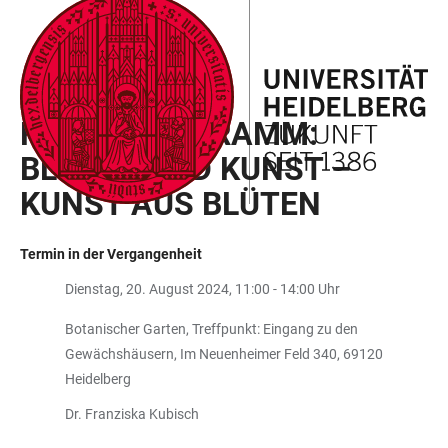
ZUM
HAUPTNAVIGATION
WEBSEITENSUCHE
LINKS
HAUPTINHALT
ÖFFNEN
ÖFFNEN
ZUR
BARRIEREFREIHEIT
GRÜNE SCHULE HEIDELBERG
FERIENPROGRAMM:
BLÜTEN UND KUNST –
KUNST AUS BLÜTEN
Termin in der Vergangenheit
Dienstag, 20. August 2024, 11:00 - 14:00 Uhr
Botanischer Garten, Treffpunkt: Eingang zu den
Gewächshäusern, Im Neuenheimer Feld 340, 69120
Heidelberg
Dr. Franziska Kubisch