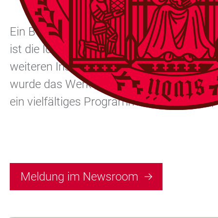
Musikalischer Rahmen: Caroline Werkle und Johann Aparicio
Ein Buch auszuwählen, das die Mitglieder
ist die Idee der Aktion „Eine Uni – ein B
weiteren Institutionen erfolgreich. Auf In
wurde das Werk „Die Glasglocke“ der Auto
ein vielfältiges Programm aus Lesungen
Meldung im Newsroom