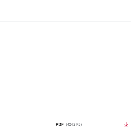
PDF
(424,2 KB)