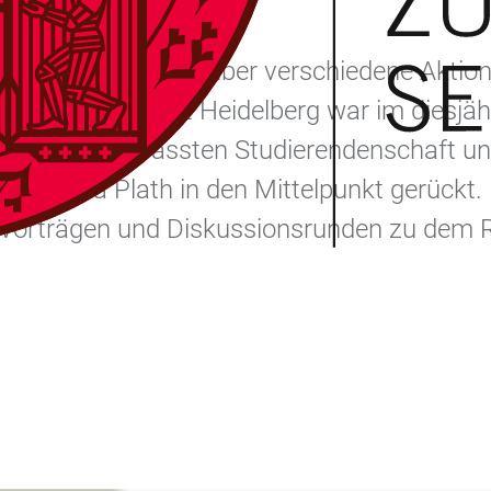
 Bohorquez
 einer Hochschule über verschiedene Aktio
uch“. Die Universität Heidelberg war im die
itiative der Verfassten Studierendenschaft un
rin Sylvia Plath in den Mittelpunkt gerüc
, Vorträgen und Diskussionsrunden zu dem 