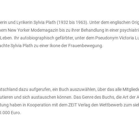
rin und Lyrikerin Sylvia Plath (1932 bis 1963). Unter dem englischen Origi
em New Yorker Modemagazin bis zu ihrer Behandlung in einer psychiatris
Leben. Ihr autobiographisch gefärbter, unter dem Pseudonym Victoria Lu
achte Sylvia Plath zu einer Ikone der Frauenbewegung.
tschland dazu aufgerufen, ein Buch auszuwählen, über das alle Mitglied
kutieren und sich austauschen können. Das Genre des Buchs, die Art der
Stiftung haben in Kooperation mit dem ZEIT Verlag den Wettbewerb zum si
10.000 Euro.