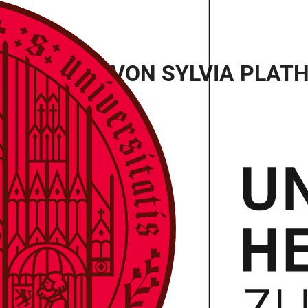
GLASGLOCKE VON SYLVIA PLAT
r Universität Heidelberg
haft
or American Studies
ft, Referent für Kultur und Sport