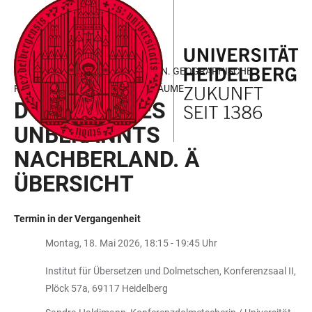
ZUM
HAUPTNAVIGATION
WEBSEITENSUCHE
LINKS
HAUPTINHALT
ÖFFNEN
ÖFFNEN
ZUR
BARRIEREFREIHEIT
MONTAGSKONFERENZ: REGIONEN. GEOGRAPHISCHE,
POLITISCHE UND KULTURELLE RÄUME
D'SCHWIZ − ES
UNBEKANNTS
NACHBERLAND. Ä
ÜBERSICHT
Termin in der Vergangenheit
Montag, 18. Mai 2026, 18:15 - 19:45 Uhr
Institut für Übersetzen und Dolmetschen, Konferenzsaal II,
Plöck 57a, 69117 Heidelberg