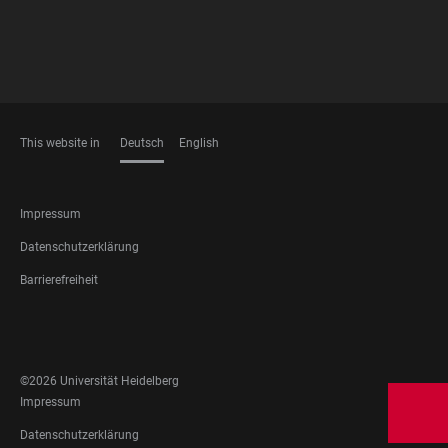
This website in
Deutsch
English
SPRACHEN
FOOTER
Impressum
LEGAL
Datenschutzerklärung
Barrierefreiheit
FOOTER
SOCIAL
MEDIA
©2026 Universität Heidelberg
FOOTER
Impressum
LEGAL
Datenschutzerklärung