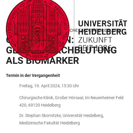
ZUM
HAUPTNAVIGATION
WEBSEITENSUCHE
LINKS
HAUPTINHALT
ÖFFNEN
ÖFFNEN
ZUR
BARRIEREFREIHEIT
ANTRITTSVORLESUNG MEDIZINISCHE FAKULTÄT HEIDELBERG
CT PERFUSION:
GEWEBEDURCHBLUTUNG
ALS BIOMARKER
Termin in der Vergangenheit
Freitag, 19. April 2024, 15:30 Uhr
Chirurgische Klinik, Großer Hörsaal, Im Neuenheimer Feld
420, 69120 Heidelberg
Dr. Stephan Skornitzke, Universität Heidelberg,
Medizinische Fakultät Heidelberg