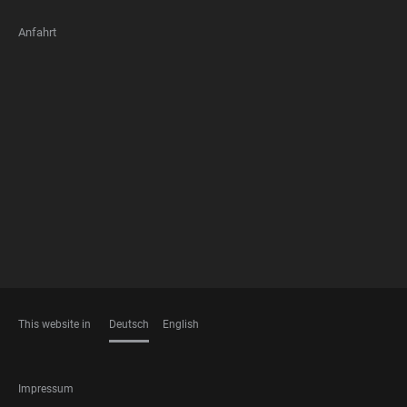
Anfahrt
FOOTER
MEMBERSHIPS
This website in
Deutsch
English
SPRACHEN
FOOTER
Impressum