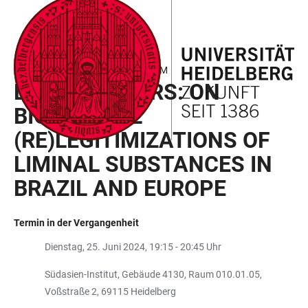
ZUM
HAUPTNAVIGATION
WEBSEITENSUCHE
LINKS
HAUPTINHALT
ÖFFNEN
ÖFFNEN
ZUR
BARRIEREFREIHEIT
MEDICAL ANTHROPOLOGY FORUM
BIOTRICKSTERS: ON
BIOMEDICAL
(RE)LEGITIMIZATIONS OF
LIMINAL SUBSTANCES IN
BRAZIL AND EUROPE
Termin in der Vergangenheit
Dienstag, 25. Juni 2024, 19:15 - 20:45 Uhr
Südasien-Institut, Gebäude 4130, Raum 010.01.05,
Voßstraße 2, 69115 Heidelberg