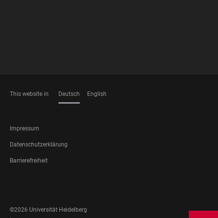
This website in
Deutsch
English
SPRACHEN
FOOTER
Impressum
LEGAL
Datenschutzerklärung
Barrierefreiheit
FOOTER
SOCIAL
MEDIA
©2026 Universität Heidelberg