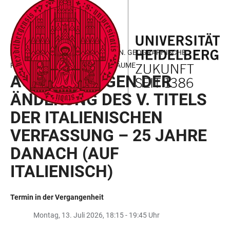
ZUM
HAUPTNAVIGATION
WEBSEITENSUCHE
LINKS
HAUPTINHALT
ÖFFNEN
ÖFFNEN
ZUR
BARRIEREFREIHEIT
MONTAGSKONFERENZ: REGIONEN. GEOGRAPHISCHE,
POLITISCHE UND KULTURELLE RÄUME
AUSWIRKUNGEN DER
ÄNDERUNG DES V. TITELS
DER ITALIENISCHEN
VERFASSUNG – 25 JAHRE
DANACH (AUF
ITALIENISCH)
Termin in der Vergangenheit
Montag, 13. Juli 2026, 18:15 - 19:45 Uhr