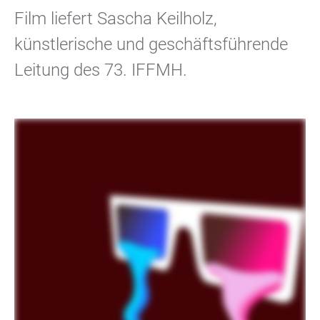
Film liefert Sascha Keilholz,
künstlerische und geschäftsführende
Leitung des 73. IFFMH.