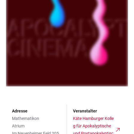
Adresse
Veranstalter
Mathematikon
Käte Hamburger Kolle
Atrium
g für Apokalyptische
Im Neuenheimer Feld 205
und Postapokalyptisc