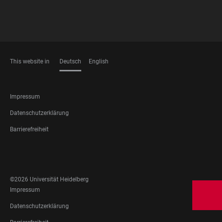
This website in
Deutsch
English
SPRACHEN
FOOTER
Impressum
LEGAL
Datenschutzerklärung
Barrierefreiheit
FOOTER
SOCIAL
MEDIA
©2026 Universität Heidelberg
FOOTER
Impressum
LEGAL
Datenschutzerklärung