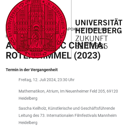
ZUM
HAUPTNAVIGATION
WEBSEITENSUCHE
LINKS
HAUPTINHALT
ÖFFNEN
ÖFFNEN
ZUR
BARRIEREFREIHEIT
KÄTE HAMBURGER KOLLEG FÜR APOKALYPTISCHE UND
POSTAPOKALYPTISCHE STUDIEN
APOCALYPTIC CINEMA:
ROTER HIMMEL (2023)
Termin in der Vergangenheit
Freitag, 12. Juli 2024, 23:30 Uhr
Mathematikon, Atrium, Im Neuenheimer Feld 205, 69120
Heidelberg
Sascha Keilholz, Künstlerische und Geschäftsführende
Leitung des 73. Internationalen Filmfestivals Mannheim
Heidelberg