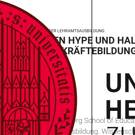
PULSE AUS DER HEIDELBERGER LEHRAMTSAUSBILDUNG
SE: ZWISCHEN HYPE UND HA
 IN DER LEHRKRÄFTEBILDUN
präsentiert die Heidelberg School of Educa
das Thema Lehramtsausbildung. Wissenschaf