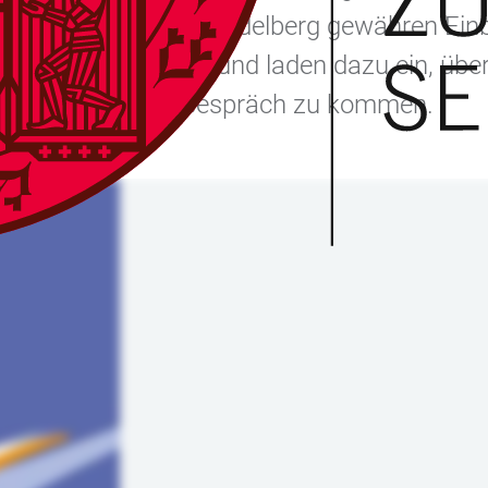
schen Hochschule Heidelberg gewähren Einbl
Querschnittsthemen und laden dazu ein, über
ng von morgen ins Gespräch zu kommen.