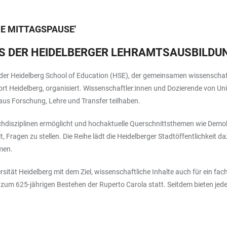
E MITTAGSPAUSE
'
AUS DER HEIDELBERGER LEHRAMTSAUSBILDU
 Heidelberg School of Education (HSE), der gemeinsamen wissenschaftl
t Heidelberg, organisiert. Wissenschaftler:innen und Dozierende von Uni
 aus Forschung, Lehre und Transfer teilhaben.
chdisziplinen ermöglicht und hochaktuelle Querschnittsthemen wie Demok
t, Fragen zu stellen. Die Reihe lädt die Heidelberger Stadtöffentlichkeit
men.
rsität Heidelberg mit dem Ziel, wissenschaftliche Inhalte auch für ein 
zum 625-jährigen Bestehen der Ruperto Carola statt. Seitdem bieten je