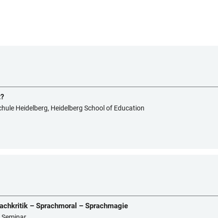
t?
chule Heidelberg, Heidelberg School of Education
rachkritik – Sprachmoral – Sprachmagie
s Seminar