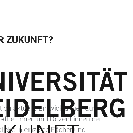
R ZUKUNFT?
tion aktuelle Entwicklungen aus
tler:innen und Dozent:innen der
icke in einzelne Fächer und