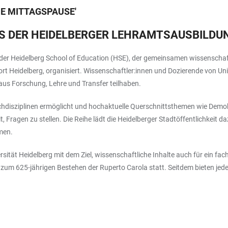
E MITTAGSPAUSE
'
AUS DER HEIDELBERGER LEHRAMTSAUSBILDU
 Heidelberg School of Education (HSE), der gemeinsamen wissenschaftl
t Heidelberg, organisiert. Wissenschaftler:innen und Dozierende von Uni
 aus Forschung, Lehre und Transfer teilhaben.
chdisziplinen ermöglicht und hochaktuelle Querschnittsthemen wie Demok
t, Fragen zu stellen. Die Reihe lädt die Heidelberger Stadtöffentlichkeit
men.
rsität Heidelberg mit dem Ziel, wissenschaftliche Inhalte auch für ein 
zum 625-jährigen Bestehen der Ruperto Carola statt. Seitdem bieten je