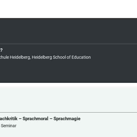
t?
chule Heidelberg, Heidelberg School of Education
rachkritik – Sprachmoral – Sprachmagie
s Seminar