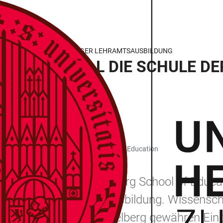
PULSE AUS DER HEIDELBERGER LEHRAMTSAUSBILDUNG
E: WAS SOLL DIE SCHULE DE
chschule Heidelberg, Heidelberg School of Education
präsentiert die Heidelberg School of Educa
das Thema Lehramtsausbildung. Wissenschaf
schen Hochschule Heidelberg gewähren Einbl