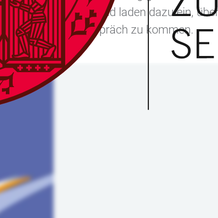
Querschnittsthemen und laden dazu ein, über
ng von morgen ins Gespräch zu kommen.