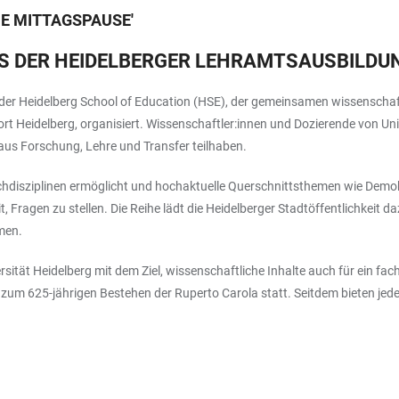
E MITTAGSPAUSE
'
AUS DER HEIDELBERGER LEHRAMTSAUSBILDU
 Heidelberg School of Education (HSE), der gemeinsamen wissenschaftl
t Heidelberg, organisiert. Wissenschaftler:innen und Dozierende von Uni
 aus Forschung, Lehre und Transfer teilhaben.
chdisziplinen ermöglicht und hochaktuelle Querschnittsthemen wie Demok
t, Fragen zu stellen. Die Reihe lädt die Heidelberger Stadtöffentlichkeit
men.
rsität Heidelberg mit dem Ziel, wissenschaftliche Inhalte auch für ein 
zum 625-jährigen Bestehen der Ruperto Carola statt. Seitdem bieten je