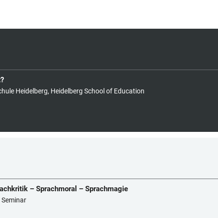
t?
chule Heidelberg, Heidelberg School of Education
rachkritik – Sprachmoral – Sprachmagie
s Seminar