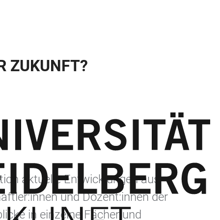
R ZUKUNFT?
tion aktuelle Entwicklungen aus
tler:innen und Dozent:innen der
icke in einzelne Fächer und