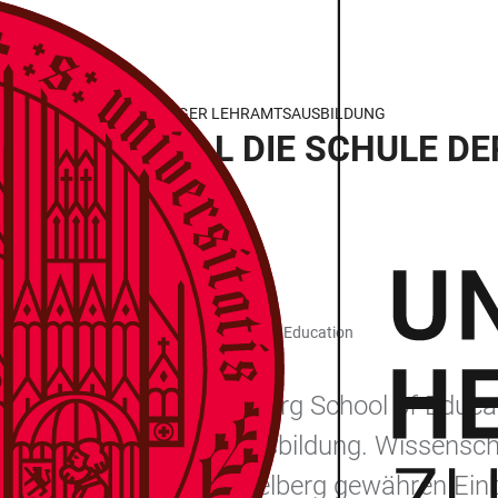
PULSE AUS DER HEIDELBERGER LEHRAMTSAUSBILDUNG
E: WAS SOLL DIE SCHULE DE
chschule Heidelberg, Heidelberg School of Education
präsentiert die Heidelberg School of Educa
das Thema Lehramtsausbildung. Wissenschaf
schen Hochschule Heidelberg gewähren Einbl