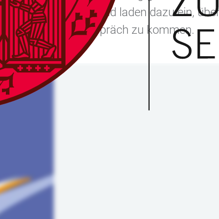
Querschnittsthemen und laden dazu ein, über
ng von morgen ins Gespräch zu kommen.