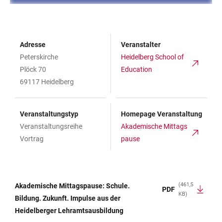
Adresse
Veranstalter
Peterskirche
Heidelberg School of
Plöck 70
Education
69117 Heidelberg
Veranstaltungstyp
Homepage Veranstaltung
Veranstaltungsreihe
Akademische Mittags
Vortrag
pause
(461,5
Akademische Mittagspause: Schule.
PDF
KB)
TABELLE
Bildung. Zukunft. Impulse aus der
Heidelberger Lehramtsausbildung