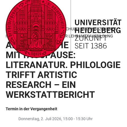
ZUM
HAUPTNAVIGATION
WEBSEITENSUCHE
LINKS
HAUPTINHALT
ÖFFNEN
ÖFFNEN
ZUR
BARRIEREFREIHEIT
AKADEMISCHE MITTAGSPAUSE: SCHULE. BILDUNG. ZUKUNFT.
IMPULSE AUS DER HEIDELBERGER LEHRAMTSAUSBILDUNG
AKADEMISCHE
MITTAGSPAUSE:
LITERANATUR. PHILOLOGIE
TRIFFT ARTISTIC
RESEARCH – EIN
WERKSTATTBERICHT
Termin in der Vergangenheit
Donnerstag, 2. Juli 2026, 15:00 - 15:30 Uhr