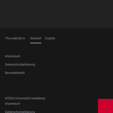
This website in
Deutsch
English
SPRACHEN
FOOTER
Impressum
LEGAL
Datenschutzerklärung
Barrierefreiheit
FOOTER
SOCIAL
MEDIA
©2026 Universität Heidelberg
FOOTER
Impressum
LEGAL
Datenschutzerklärung