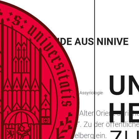
HRIFTENFUNDE AUS NINIVE
achen und Kulturen des Vorderen Orients / Assyriologie
erger Forschungslabors Alter Orient spricht
hriftenfunde aus Ninive“. Zu der öffentlich
ts der Universität Heidelberg ein.