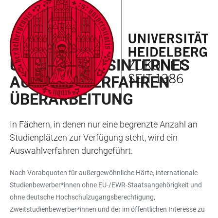
ZUM
HAUPTNAVIGATION
WEBSEITENSUCHE
LINKS
HAUPTINHALT
ÖFFNEN
ÖFFNEN
ZUR
BARRIEREFREIHEIT
BACHELOR
UNIVERSITÄTSINTERNES
AUSWAHLVERFAHREN
ÜBERARBEITUNG
In Fächern, in denen nur eine begrenzte Anzahl an
Studienplätzen zur Verfügung steht, wird ein
Auswahlverfahren durchgeführt.
Nach Vorabquoten für außergewöhnliche Härte, internationale
Studienbewerber*innen ohne EU-/EWR-Staatsangehörigkeit und
ohne deutsche Hochschulzugangsberechtigung,
Zweitstudienbewerber*innen und der im öffentlichen Interesse zu