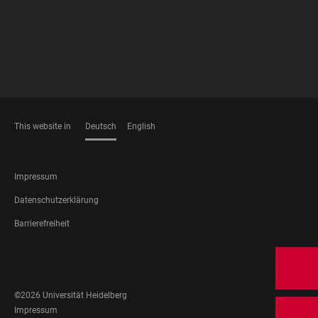
This website in
Deutsch
English
SPRACHEN
FOOTER
Impressum
LEGAL
Datenschutzerklärung
Barrierefreiheit
FOOTER
SOCIAL
MEDIA
©2026 Universität Heidelberg
FOOTER
Impressum