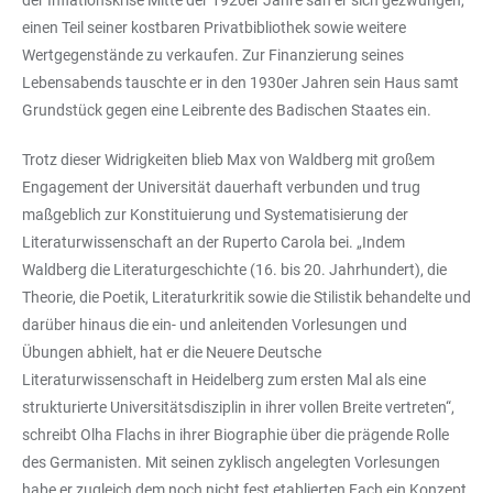
einen Teil seiner kostbaren Privatbibliothek sowie weitere
Wertgegenstände zu verkaufen. Zur Finanzierung seines
Lebensabends tauschte er in den 1930er Jahren sein Haus samt
Grundstück gegen eine Leibrente des Badischen Staates ein.
Trotz dieser Widrigkeiten blieb Max von Waldberg mit großem
Engagement der Universität dauerhaft verbunden und trug
maßgeblich zur Konstituierung und Systematisierung der
Literaturwissenschaft an der Ruperto Carola bei. „Indem
Waldberg die Literaturgeschichte (16. bis 20. Jahrhundert), die
Theorie, die Poetik, Literaturkritik sowie die Stilistik behandelte und
darüber hinaus die ein- und anleitenden Vorlesungen und
Übungen abhielt, hat er die Neuere Deutsche
Literaturwissenschaft in Heidelberg zum ersten Mal als eine
strukturierte Universitätsdisziplin in ihrer vollen Breite vertreten“,
schreibt Olha Flachs in ihrer Biographie über die prägende Rolle
des Germanisten. Mit seinen zyklisch angelegten Vorlesungen
habe er zugleich dem noch nicht fest etablierten Fach ein Konzept