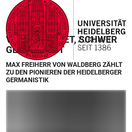
ZUM
HAUPTNAVIGATION
WEBSEITENSUCHE
LINKS
HAUPTINHALT
ÖFFNEN
ÖFFNEN
ZUR
BARRIEREFREIHEIT
MAX FREIHERR VON WALDBERG
VIEL GELEISTET, SCHWER
GEDEMÜTIGT
MAX FREIHERR VON WALDBERG ZÄHLT
ZU DEN PIONIEREN DER HEIDELBERGER
GERMANISTIK