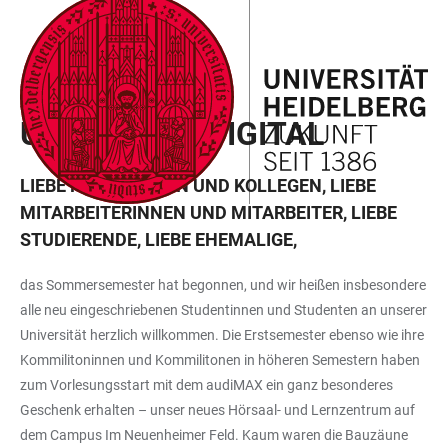
ZUM
HAUPTNAVIGATION
WEBSEITENSUCHE
LINKS
HAUPTINHALT
ÖFFNEN
ÖFFNEN
ZUR
BARRIEREFREIHEIT
APRIL 2026
UNISPIEGEL DIGITAL
LIEBE KOLLEGINNEN UND KOLLEGEN, LIEBE
MITARBEITERINNEN UND MITARBEITER, LIEBE
STUDIERENDE, LIEBE EHEMALIGE,
das Sommersemester hat begonnen, und wir heißen insbesondere
alle neu eingeschriebenen Studentinnen und Studenten an unserer
Universität herzlich willkommen. Die Erstsemester ebenso wie ihre
Kommilitoninnen und Kommilitonen in höheren Semestern haben
zum Vorlesungsstart mit dem audiMAX ein ganz besonderes
Geschenk erhalten – unser neues Hörsaal- und Lernzentrum auf
dem Campus Im Neuenheimer Feld. Kaum waren die Bauzäune