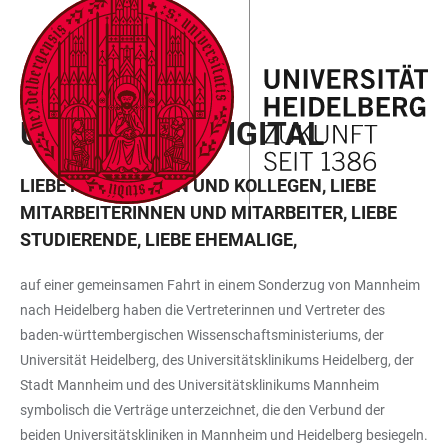
ZUM
HAUPTNAVIGATION
WEBSEITENSUCHE
LINKS
HAUPTINHALT
ÖFFNEN
ÖFFNEN
ZUR
BARRIEREFREIHEIT
FEBRUAR 2026
UNISPIEGEL DIGITAL
LIEBE KOLLEGINNEN UND KOLLEGEN, LIEBE
MITARBEITERINNEN UND MITARBEITER, LIEBE
STUDIERENDE, LIEBE EHEMALIGE,
auf einer gemeinsamen Fahrt in einem Sonderzug von Mannheim
nach Heidelberg haben die Vertreterinnen und Vertreter des
baden-württembergischen Wissenschaftsministeriums, der
Universität Heidelberg, des Universitätsklinikums Heidelberg, der
Stadt Mannheim und des Universitätsklinikums Mannheim
symbolisch die Verträge unterzeichnet, die den Verbund der
beiden Universitätskliniken in Mannheim und Heidelberg besiegeln.