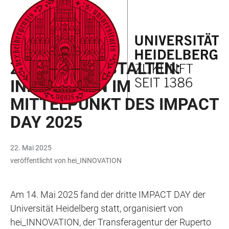
ZUM
HAUPTNAVIGATION
WEBSEITENSUCHE
LINKS
HAUPTINHALT
ÖFFNEN
ÖFFNEN
ZUR
BARRIEREFREIHEIT
INNOVATION TRIFFT INDUSTRIE
ZUKUNFT GESTALTEN:
INNOVATION IM
MITTELPUNKT DES IMPACT
DAY 2025
22. Mai 2025
veröffentlicht von hei_INNOVATION
Am 14. Mai 2025 fand der dritte IMPACT DAY der
Universität Heidelberg statt, organisiert von
hei_INNOVATION, der Transferagentur der Ruperto