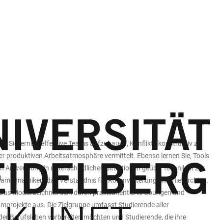
d. Sie lernen, effektive Teams aufzubauen, Konflikte konstruktiv zu
produktiven Arbeitsatmosphäre vermittelt. Ebenso lernen Sie, Tools
n Anwendung in unterschiedlichen Situationen geübt. Techniken zur
mdynamiken, das Verständnis für Rollenverteilung und Hierarchien.
. Das Modul zeichnet sich durch praxisorientierte Übungen und
mprojekte aus. Die Zielgruppe umfasst Studierende aller
er Berufsleben vorbereiten möchten und Studierende, die ihre