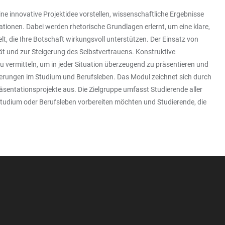
e innovative Projektidee vorstellen, wissenschaftliche Ergebnisse
tionen. Dabei werden rhetorische Grundlagen erlernt, um eine klare,
t, die Ihre Botschaft wirkungsvoll unterstützen. Der Einsatz von
t und zur Steigerung des Selbstvertrauens. Konstruktive
 vermitteln, um in jeder Situation überzeugend zu präsentieren und
rderungen im Studium und Berufsleben. Das Modul zeichnet sich durch
äsentationsprojekte aus. Die Zielgruppe umfasst Studierende aller
 Studium oder Berufsleben vorbereiten möchten und Studierende, die