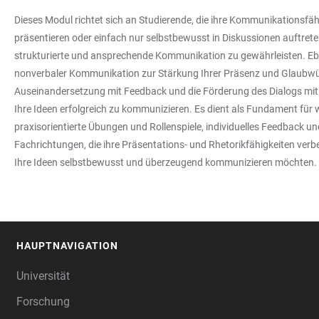
Dieses Modul richtet sich an Studierende, die ihre Kommunikationsfäh
präsentieren oder einfach nur selbstbewusst in Diskussionen auftret
strukturierte und ansprechende Kommunikation zu gewährleisten. Ebens
nonverbaler Kommunikation zur Stärkung Ihrer Präsenz und Glaubwürd
Auseinandersetzung mit Feedback und die Förderung des Dialogs mit d
Ihre Ideen erfolgreich zu kommunizieren. Es dient als Fundament für
praxisorientierte Übungen und Rollenspiele, individuelles Feedback u
Fachrichtungen, die ihre Präsentations- und Rhetorikfähigkeiten ver
Ihre Ideen selbstbewusst und überzeugend kommunizieren möchten.
HAUPTNAVIGATION
FOOTER
Universität
Forschung