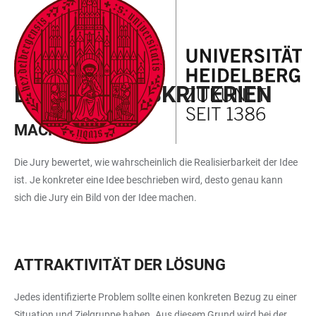
ZUM
HAUPTNAVIGATION
WEBSEITENSUCHE
LINKS
HAUPTINHALT
ÖFFNEN
ÖFFNEN
ZUR
BARRIEREFREIHEIT
IDEENWETTBEWERB
BEWERTUNGSKRITERIEN
MACHBARKEIT
Die Jury bewertet, wie wahrscheinlich die Realisierbarkeit der Idee
ist. Je konkreter eine Idee beschrieben wird, desto genau kann
sich die Jury ein Bild von der Idee machen.
ATTRAKTIVITÄT DER LÖSUNG
Jedes identifizierte Problem sollte einen konkreten Bezug zu einer
Situation und Zielgruppe haben. Aus diesem Grund wird bei der