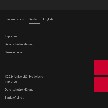
This website in
Deutsch
English
SPRACHEN
FOOTER
Impressum
LEGAL
Datenschutzerklärung
Barrierefreiheit
FOOTER
SOCIAL
MEDIA
©2026 Universität Heidelberg
FOOTER
Impressum
LEGAL
Datenschutzerklärung
Barrierefreiheit